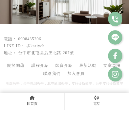
0908435206
@kariych
台中市北屯區后庄北路 207號
關於開蘊
課程介紹
師資介紹
最新活動
文章專欄
聯絡我們
加入會員
瑜珈教學
台中瑜珈教學
北屯瑜珈教學
皮拉提斯教學
台中皮拉提斯教學
回首頁
電話
Designed by
揚京快客
Copyright © 2026
..
累積人氣: 127967